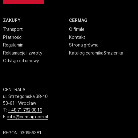
ZAKUPY
CERMAG
Transport
O firmie
Płatności
Kontakt
Regulamin
Strona główna
Reklamacje i zwroty
Katalog ceramika&łazienka
Odstąp od umowy
CENTRALA
ul. Strzegomska 38-40
53-611 Wrocław
T:
+ 48 71 782 00 10
E:
info@cermag.com.pl
REGON: 930959381