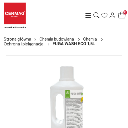
0
Strona główna
Chemia budowlana
Chemia
FUGA WASH ECO 1,5L
Ochrona i pielęgnacja
a