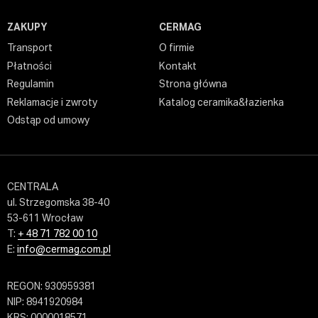
ZAKUPY
CERMAG
Transport
O firmie
Płatności
Kontakt
Regulamin
Strona główna
Reklamacje i zwroty
Katalog ceramika&łazienka
Odstąp od umowy
CENTRALA
ul. Strzegomska 38-40
53-611 Wrocław
T:
+ 48 71 782 00 10
E:
info@cermag.com.pl
REGON: 930959381
NIP: 8941920984
KRS: 0000018571