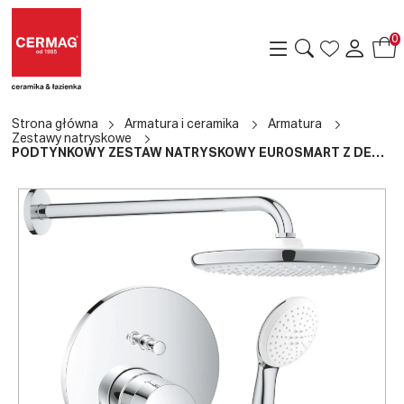
0
Strona główna
Armatura i ceramika
Armatura
Zestawy natryskowe
PODTYNKOWY ZESTAW NATRYSKOWY EUROSMART Z DESZCZOWNICĄ 25CM
a