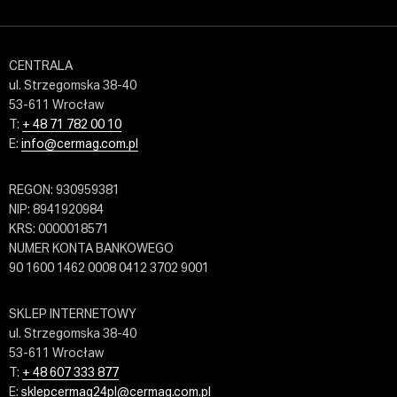
CENTRALA
ul. Strzegomska 38-40
53-611 Wrocław
T:
+ 48 71 782 00 10
E:
info@cermag.com.pl
REGON: 930959381
NIP: 8941920984
KRS: 0000018571
NUMER KONTA BANKOWEGO
90 1600 1462 0008 0412 3702 9001
SKLEP INTERNETOWY
ul. Strzegomska 38-40
53-611 Wrocław
T:
+ 48 607 333 877
E:
sklepcermag24pl@cermag.com.pl