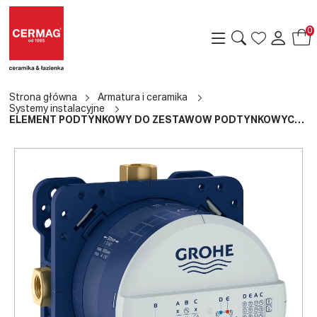
0
Strona główna
Armatura i ceramika
Systemy instalacyjne
ELEMENT PODTYNKOWY DO ZESTAWÓW PODTYNKOWYCH SMARTBOX
a