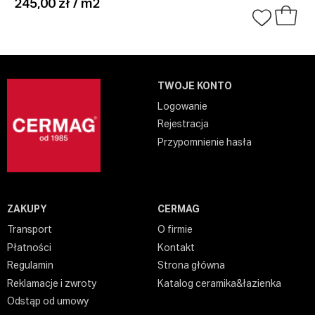
245,00 zł / m2
TWOJE KONTO
Logowanie
Rejestracja
Przypomnienie hasła
ZAKUPY
CERMAG
Transport
O firmie
Płatności
Kontakt
Regulamin
Strona główna
Reklamacje i zwroty
Katalog ceramika&łazienka
Odstąp od umowy