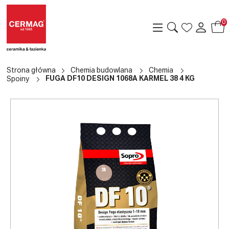
0
Strona główna
Chemia budowlana
Chemia
FUGA DF10 DESIGN 1068A KARMEL 38 4 KG
Spoiny
a