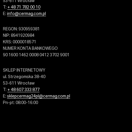
53-611 Wrocław
T:
+ 48 71 782 00 10
E:
info@cermag.com.pl
REGON: 930959381
NIP: 8941920984
KRS: 0000018571
NUMER KONTA BANKOWEGO
90 1600 1462 0008 0412 3702 9001
SKLEP INTERNETOWY
ul. Strzegomska 38-40
53-611 Wrocław
T:
+ 48 607 333 877
E:
sklepcermag24pl@cermag.com.pl
Pn-pt: 08:00-16:00