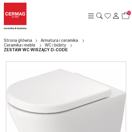
0
Strona główna
Armatura i ceramika
Ceramika i meble
WC i bidety
ZESTAW WC WISZĄCY D-CODE
a