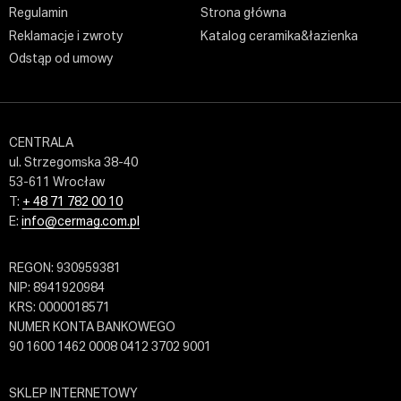
Regulamin
Strona główna
Reklamacje i zwroty
Katalog ceramika&łazienka
Odstąp od umowy
CENTRALA
ul. Strzegomska 38-40
53-611 Wrocław
T:
+ 48 71 782 00 10
E:
info@cermag.com.pl
REGON: 930959381
NIP: 8941920984
KRS: 0000018571
NUMER KONTA BANKOWEGO
90 1600 1462 0008 0412 3702 9001
SKLEP INTERNETOWY