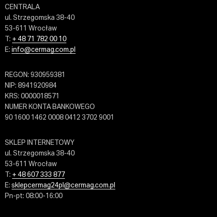
CENTRALA
ul. Strzegomska 38-40
53-611 Wrocław
T:
+ 48 71 782 00 10
E:
info@cermag.com.pl
REGON: 930959381
NIP: 8941920984
KRS: 0000018571
NUMER KONTA BANKOWEGO
90 1600 1462 0008 0412 3702 9001
SKLEP INTERNETOWY
ul. Strzegomska 38-40
53-611 Wrocław
T:
+ 48 607 333 877
E:
sklepcermag24pl@cermag.com.pl
Pn-pt: 08:00-16:00