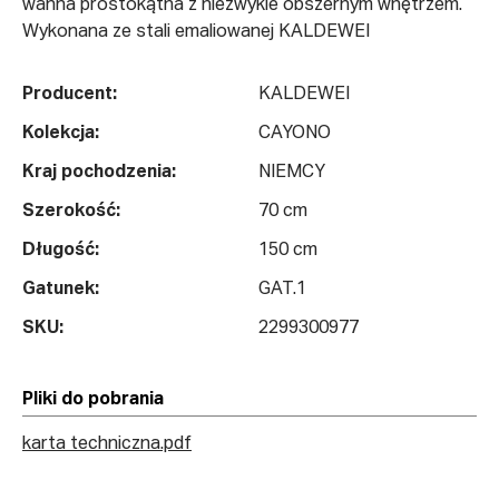
wanna prostokątna z niezwykle obszernym wnętrzem.
Wykonana ze stali emaliowanej KALDEWEI
Producent:
KALDEWEI
Kolekcja:
CAYONO
Kraj pochodzenia:
NIEMCY
Szerokość:
70 cm
Długość:
150 cm
Gatunek:
GAT.1
SKU:
2299300977
Pliki do pobrania
karta techniczna.pdf