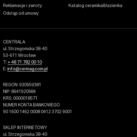
Reklamacje i zwroty
Katalog ceramika&łazienka
Odstąp od umowy
CENTRALA
ul. Strzegomska 38-40
53-611 Wrocław
T:
+ 48 71 782 00 10
E:
info@cermag.com.pl
REGON: 930959381
NIP: 8941920984
KRS: 0000018571
NUMER KONTA BANKOWEGO
90 1600 1462 0008 0412 3702 9001
SKLEP INTERNETOWY
ul. Strzegomska 38-40