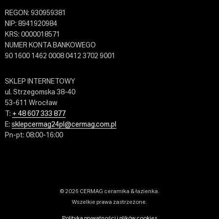
REGON: 930959381
NIP: 8941920984
KRS: 0000018571
NUMER KONTA BANKOWEGO
90 1600 1462 0008 0412 3702 9001
SKLEP INTERNETOWY
ul. Strzegomska 38-40
53-611 Wrocław
T:
+ 48 607 333 877
E:
sklepcermag24pl@cermag.com.pl
Pn-pt: 08:00-16:00
© 2026 CERMAG ceramika & łazienka.
Wszelkie prawa zastrzeżone.
Polityka prywatności i plików cookies