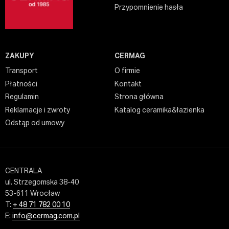
Przypomnienie hasła
ZAKUPY
CERMAG
Transport
O firmie
Płatności
Kontakt
Regulamin
Strona główna
Reklamacje i zwroty
Katalog ceramika&łazienka
Odstąp od umowy
CENTRALA
ul. Strzegomska 38-40
53-611 Wrocław
T:
+ 48 71 782 00 10
E:
info@cermag.com.pl