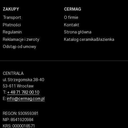
ZAKUPY
CERMAG
Transport
O firmie
Płatności
Kontakt
Regulamin
Strona główna
Reklamacje i zwroty
Katalog ceramika&łazienka
Odstąp od umowy
CENTRALA
ul. Strzegomska 38-40
53-611 Wrocław
T:
+ 48 71 782 00 10
E:
info@cermag.com.pl
REGON: 930959381
NIP: 8941920984
KRS: 0000018571