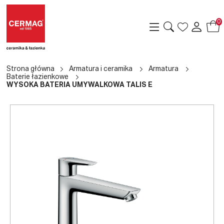
0
Strona główna
Armatura i ceramika
Armatura
Baterie łazienkowe
WYSOKA BATERIA UMYWALKOWA TALIS E
a