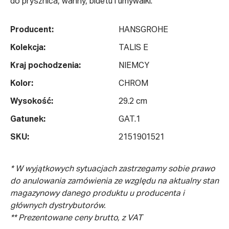
do prysznica, wanny, bidetu i umywalki.
Producent:
HANSGROHE
Kolekcja:
TALIS E
Kraj pochodzenia:
NIEMCY
Kolor:
CHROM
Wysokość:
29.2 cm
Gatunek:
GAT.1
SKU:
2151901521
* W wyjątkowych sytuacjach zastrzegamy sobie prawo
do anulowania zamówienia ze względu na aktualny stan
magazynowy danego produktu u producenta i
głównych dystrybutorów.
** Prezentowane ceny brutto, z VAT