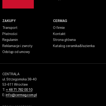
ZAKUPY
CERMAG
Transport
O firmie
Płatności
Kontakt
Regulamin
Strona główna
Reklamacje i zwroty
Katalog ceramika&łazienka
Odstąp od umowy
CENTRALA
ul. Strzegomska 38-40
53-611 Wrocław
T:
+ 48 71 782 00 10
E:
info@cermag.com.pl