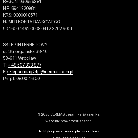
REGON: 930959381
NIP: 8941920984
KRS: 0000018571
NUMER KONTA BANKOWEGO
90 1600 1462 0008 0412 3702 9001
SKLEP INTERNETOWY
ul. Strzegomska 38-40
53-611 Wrocław
T:
+ 48 607 333 877
E:
sklepcermag24pl@cermag.com.pl
Pn-pt: 08:00-16:00
© 2026 CERMAG ceramika & łazienka.
Wszelkie prawa zastrzeżone.
Polityka prywatności i plików cookies