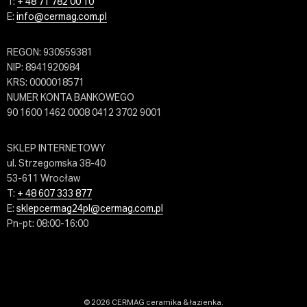
T:
+ 48 71 782 00 10
E:
info@cermag.com.pl
REGON: 930959381
NIP: 8941920984
KRS: 0000018571
NUMER KONTA BANKOWEGO
90 1600 1462 0008 0412 3702 9001
SKLEP INTERNETOWY
ul. Strzegomska 38-40
53-611 Wrocław
T:
+ 48 607 333 877
E:
sklepcermag24pl@cermag.com.pl
Pn-pt: 08:00-16:00
© 2026 CERMAG ceramika & łazienka.