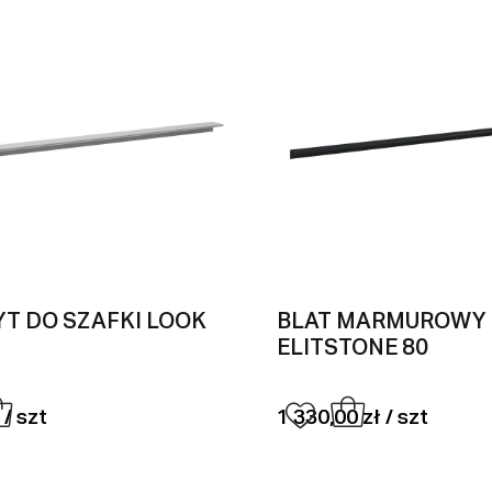
T DO SZAFKI LOOK
BLAT MARMUROWY
ELITSTONE 80
 / szt
1 330,00 zł / szt