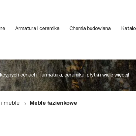
zne
Armatura i ceramika
Chemia budowlana
Katalo
yjnych cenach – armatura, ceramika, płytki i wiele więcej!
 i meble
Meble łazienkowe