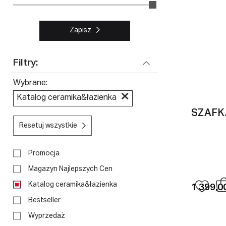
Zapisz
Filtry:
Wybrane
Katalog ceramika&łazienka
SZAFK
Resetuj wszystkie
Promocja
Magazyn Najlepszych Cen
Katalog ceramika&łazienka
1 399,00
Bestseller
Wyprzedaż