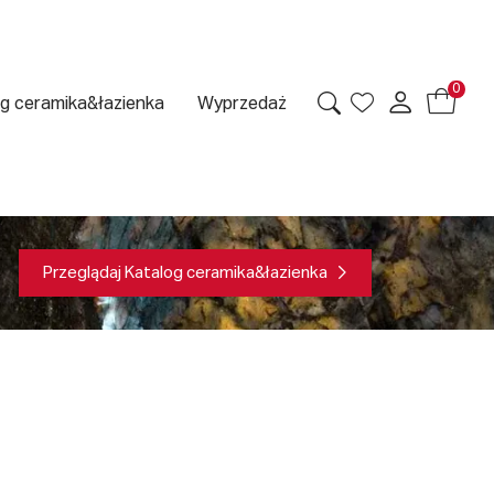
0
g ceramika&łazienka
Wyprzedaż
Przeglądaj Katalog ceramika&łazienka