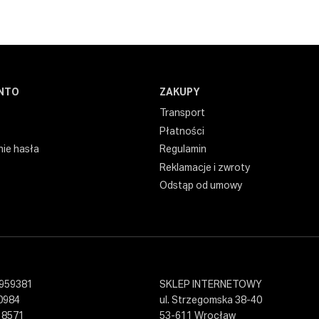
NTO
ZAKUPY
Transport
Płatności
ie hasła
Regulamin
Reklamacje i zwroty
Odstąp od umowy
959381
SKLEP INTERNETOWY
0984
ul. Strzegomska 38-40
18571
53-611 Wrocław