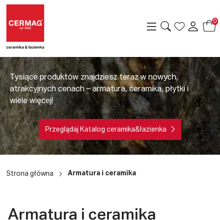
0
Tysiące produktów znajdziesz teraz w nowych,
atrakcyjnych cenach – armatura, ceramika, płytki i
wiele więcej!
Przeglądaj Katalog ceramika&łazienka
a
Armatura i ceramika
Strona główna
Armatura i ceramika