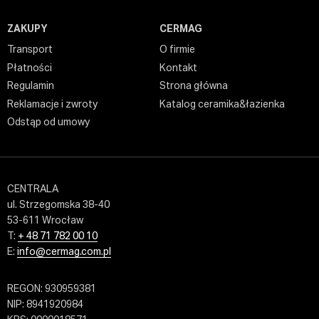
ZAKUPY
CERMAG
Transport
O firmie
Płatności
Kontakt
Regulamin
Strona główna
Reklamacje i zwroty
Katalog ceramika&łazienka
Odstąp od umowy
CENTRALA
ul. Strzegomska 38-40
53-611 Wrocław
T:
+ 48 71 782 00 10
E:
info@cermag.com.pl
REGON: 930959381
NIP: 8941920984